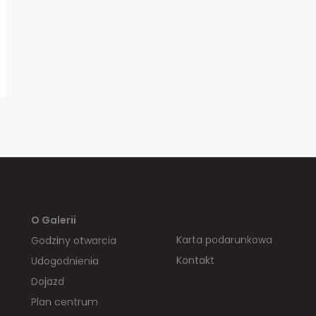
O Galerii
Karta podarunkowa
Godziny otwarcia
Kontakt
Udogodnienia
Dojazd
Plan centrum