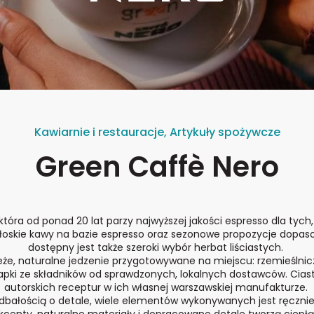
Kawiarnie i restauracje, Artykuły spożywcze
Green Caffè Nero
która od ponad 20 lat parzy najwyższej jakości espresso dla tyc
łoskie kawy na bazie espresso oraz sezonowe propozycje dopas
dostępny jest także szeroki wybór herbat liściastych.
eże, naturalne jedzenie przygotowywane na miejscu: rzemieślnicz
apki ze składników od sprawdzonych, lokalnych dostawców. Cias
autorskich receptur w ich własnej warszawskiej manufakturze.
dbałością o detale, wiele elementów wykonywanych jest ręcznie p
kcenty, naturalne materiały i dopracowane detale tworzą ciepłą