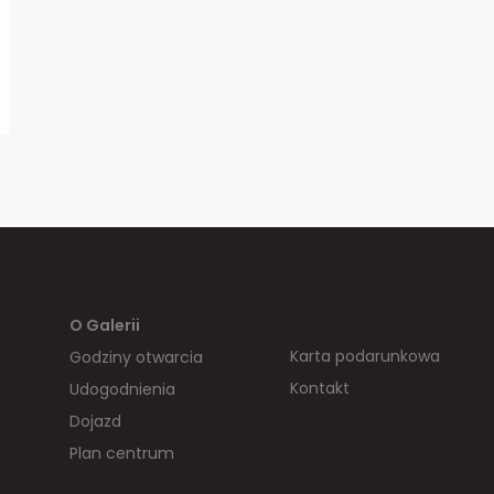
O Galerii
Karta podarunkowa
Godziny otwarcia
Kontakt
Udogodnienia
Dojazd
Plan centrum