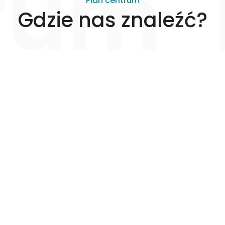
trum
Plan centrum
Gdzie nas znaleźć?