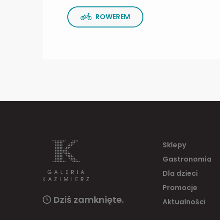
ROWEREM
Sklepy
Gastronomia
Dla dzieci
Promocje
Dziś zamknięte.
Aktualności