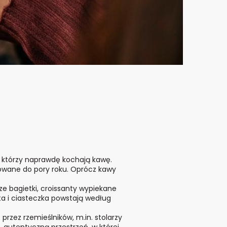
h, którzy naprawdę kochają kawę.
owane do pory roku. Oprócz kawy
e bagietki, croissanty wypiekane
ta i ciasteczka powstają według
rzez rzemieślników, m.in. stolarzy
, autentyczną przestrzeń, w której